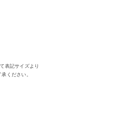
）
って表記サイズより
了承ください。