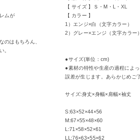
【 サイズ 】Ｓ・M・L・XL
ブレムが
【 カラー 】
1）エンジ×白（文字カラー）
2）グレー×エンジ（文字カラー
なのはもちろん、
い。
●サイズ(単位：cm)
●素材の特性や生産の過程によ
誤差が生じます。あらかじめご
サイズ:身丈×身幅×肩幅×袖丈
S:63×52×44×56
M:67×55×48×60
L:71×58×52×61
LL:76×63×55×62