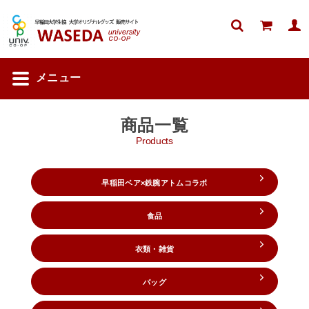



メニュー
商品一覧
Products
早稲田ベア×鉄腕アトムコラボ
食品
衣類・雑貨
バッグ